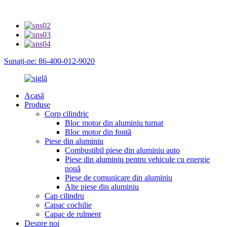
Sunați-ne: 86-400-012-9020
Acasă
Produse
Corp cilindric
Bloc motor din aluminiu turnat
Bloc motor din fontă
Piese din aluminiu
Combustibil piese din aluminiu auto
Piese din aluminiu pentru vehicule cu energie
nouă
Piese de comunicare din aluminiu
Alte piese din aluminiu
Cap cilindru
Capac cochilie
Capac de rulment
Despre noi