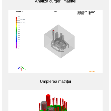
Analiza curgerii matriței
Umplerea matriței