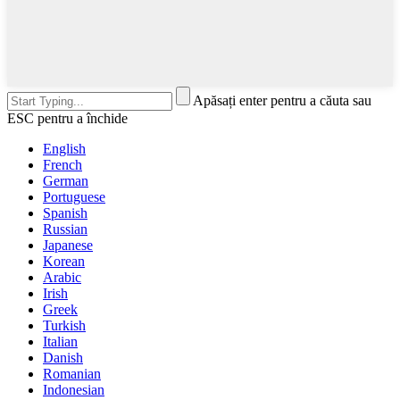
Apăsați enter pentru a căuta sau
ESC pentru a închide
English
French
German
Portuguese
Spanish
Russian
Japanese
Korean
Arabic
Irish
Greek
Turkish
Italian
Danish
Romanian
Indonesian