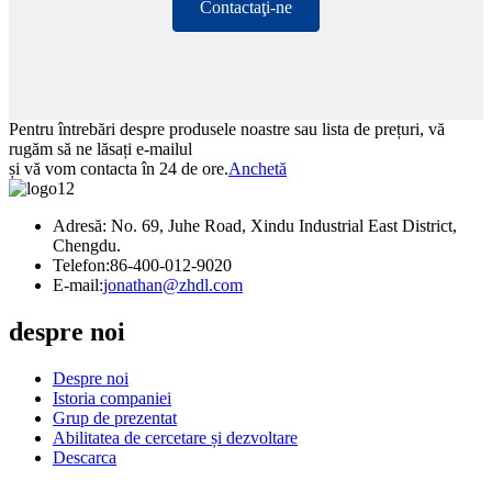
Contactaţi-ne
Pentru întrebări despre produsele noastre sau lista de prețuri, vă
rugăm să ne lăsați e-mailul
și vă vom contacta în 24 de ore.
Anchetă
Adresă: No. 69, Juhe Road, Xindu Industrial East District,
Chengdu.
Telefon:
86-400-012-9020
E-mail:
jonathan@zhdl.com
despre noi
Despre noi
Istoria companiei
Grup de prezentat
Abilitatea de cercetare și dezvoltare
Descarca