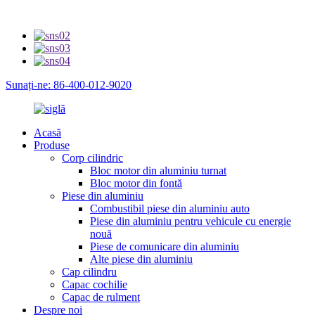
Sunați-ne: 86-400-012-9020
Acasă
Produse
Corp cilindric
Bloc motor din aluminiu turnat
Bloc motor din fontă
Piese din aluminiu
Combustibil piese din aluminiu auto
Piese din aluminiu pentru vehicule cu energie
nouă
Piese de comunicare din aluminiu
Alte piese din aluminiu
Cap cilindru
Capac cochilie
Capac de rulment
Despre noi