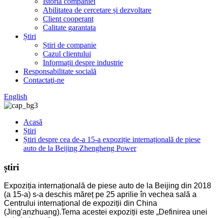
Istoria companiei
Abilitatea de cercetare și dezvoltare
Client cooperant
Calitate garantata
Știri
Știri de companie
Cazul clientului
Informații despre industrie
Responsabilitate socială
Contactaţi-ne
English
Acasă
Știri
Știri despre cea de-a 15-a expoziție internațională de piese
auto de la Beijing Zhengheng Power
știri
Expoziția internațională de piese auto de la Beijing din 2018
(a 15-a) s-a deschis măreț pe 25 aprilie în vechea sală a
Centrului internațional de expoziții din China
(Jing'anzhuang).Tema acestei expoziții este „Definirea unei