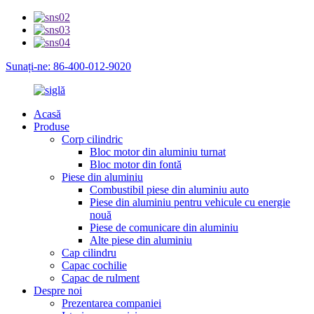
Sunați-ne: 86-400-012-9020
Acasă
Produse
Corp cilindric
Bloc motor din aluminiu turnat
Bloc motor din fontă
Piese din aluminiu
Combustibil piese din aluminiu auto
Piese din aluminiu pentru vehicule cu energie
nouă
Piese de comunicare din aluminiu
Alte piese din aluminiu
Cap cilindru
Capac cochilie
Capac de rulment
Despre noi
Prezentarea companiei