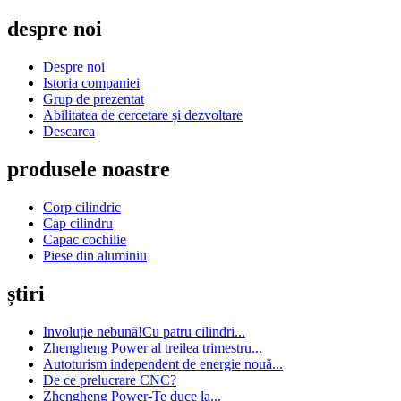
despre noi
Despre noi
Istoria companiei
Grup de prezentat
Abilitatea de cercetare și dezvoltare
Descarca
produsele noastre
Corp cilindric
Cap cilindru
Capac cochilie
Piese din aluminiu
știri
Involuție nebună!Cu patru cilindri...
Zhengheng Power al treilea trimestru...
Autoturism independent de energie nouă...
De ce prelucrare CNC?
Zhengheng Power-Te duce la...