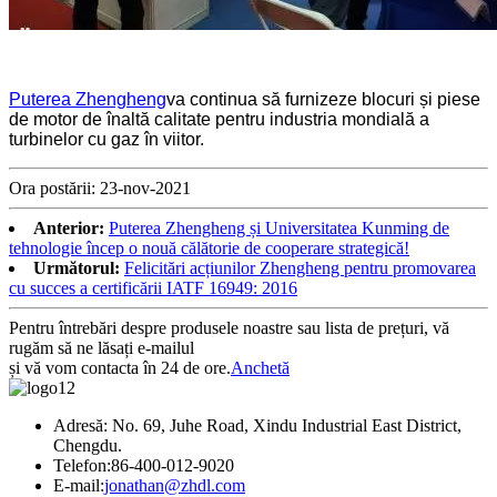
Puterea Zhengheng
va continua să furnizeze blocuri și piese
de motor de înaltă calitate pentru industria mondială a
turbinelor cu gaz în viitor.
Ora postării: 23-nov-2021
Anterior:
Puterea Zhengheng și Universitatea Kunming de
tehnologie încep o nouă călătorie de cooperare strategică!
Următorul:
Felicitări acțiunilor Zhengheng pentru promovarea
cu succes a certificării IATF 16949: 2016
Pentru întrebări despre produsele noastre sau lista de prețuri, vă
rugăm să ne lăsați e-mailul
și vă vom contacta în 24 de ore.
Anchetă
Adresă: No. 69, Juhe Road, Xindu Industrial East District,
Chengdu.
Telefon:
86-400-012-9020
E-mail:
jonathan@zhdl.com