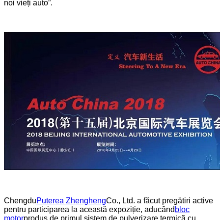
noi vieți auto”.
Chengdu
Puterea Zhengheng
Co., Ltd. a făcut pregătiri active
pentru participarea la această expoziție, aducând
bloc
motor
produs de primul sistem de pulverizare termică cu