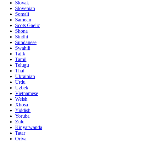
Slovak
Slovenian
Somali
Samoan
Scots Gaelic
Shona
Sindhi
Sundanese
Swahili
Tajik
Tamil
Telugu
Thai
Ukrainian
Urdu
Uzbek
Vietnamese
Welsh
Xhosa
Yiddish
Yoruba
Zulu
Kinyarwanda
Tatar
Oriya